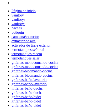
Página de inicio
vanitory
vanitorys
vanitorys
bachas
botiquin
campana/extractor
extractor de aire
activador de tiraje exterior
termotanques señorial
termotanques rheem
termotanques saiar
griferias-monocomando-cocina
griferias-monocomando-cocina
griferias-bicomando-cocina
griferias-bicomando-cocina
griferias-baño-lavatorio
griferias-baño-lavatorio
griferias-baño-ducha
griferias-baño-ducha
griferias-baño-bidet
griferias-baño-bidet
griferias-baño-bidet