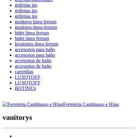
griferias ips
griferias ips
griferias ips
inodoros linea ferrum
inodoros-linea-ferrum
bidet linea ferrum
bidet linea ferrum
lavatorios linea ferrum
accesorios para baño
accesorios para baño
accesorios de baño
accesorios de baño
carretillas
LUSQTOFF
LUSQTOFF
BOTINES
Ferreteria Cambiasso e Hijas
vanitorys