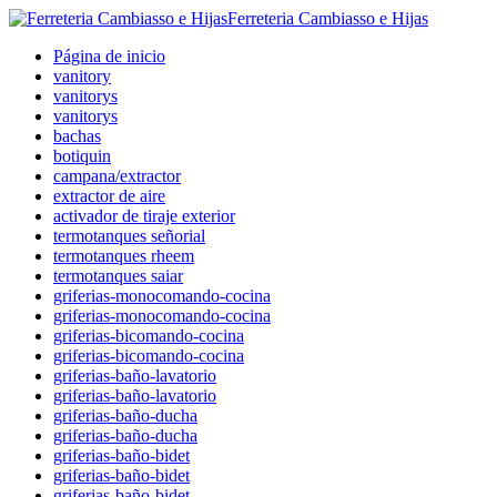
Ferreteria Cambiasso e Hijas
Página de inicio
vanitory
vanitorys
vanitorys
bachas
botiquin
campana/extractor
extractor de aire
activador de tiraje exterior
termotanques señorial
termotanques rheem
termotanques saiar
griferias-monocomando-cocina
griferias-monocomando-cocina
griferias-bicomando-cocina
griferias-bicomando-cocina
griferias-baño-lavatorio
griferias-baño-lavatorio
griferias-baño-ducha
griferias-baño-ducha
griferias-baño-bidet
griferias-baño-bidet
griferias-baño-bidet